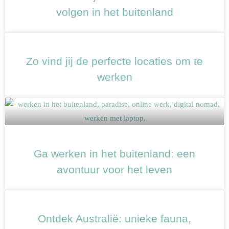
g
g
volgen in het buitenland
i
i
n
n
a
a
Zo vind jij de perfecte locaties om te
werken
Ga werken in het buitenland: een
avontuur voor het leven
Ontdek Australië: unieke fauna,