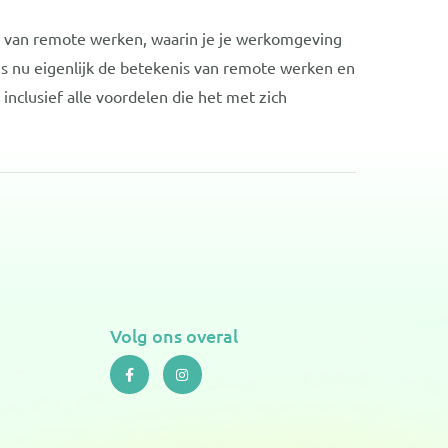
k van remote werken, waarin je je werkomgeving
 is nu eigenlijk de betekenis van remote werken en
clusief alle voordelen die het met zich
Volg ons overal
F
I
a
n
c
s
e
t
b
a
o
g
o
r