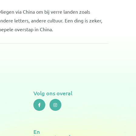
iegen via China om bij verre landen zoals
dere letters, andere cultuur. Een ding is zeker,
epele overstap in China.
Volg ons overal
F
I
a
n
c
s
e
t
b
a
o
g
o
r
k
a
En
-
m