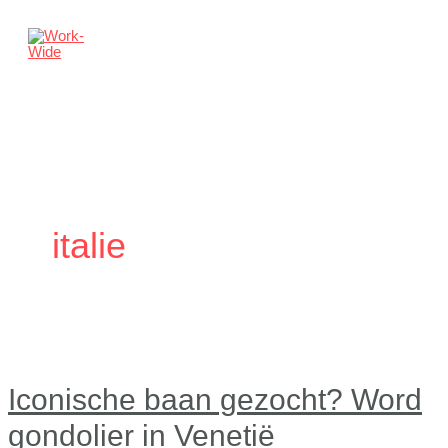
Ga
naar
de
inhoud
Main
Menu
italie
Iconische baan gezocht? Word
gondolier in Venetië