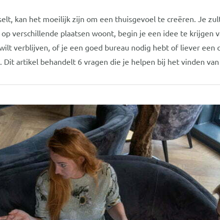
selt, kan het moeilijk zijn om een ​​thuisgevoel te creëren. Je zu
p verschillende plaatsen woont, begin je een idee te krijgen va
e wilt verblijven, of je een goed bureau nodig hebt of liever e
 Dit artikel behandelt 6 vragen die je helpen bij het vinden v