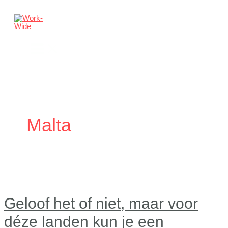
Ga
naar
de
inhoud
Main
Menu
Malta
Geloof het of niet, maar voor
déze landen kun je een