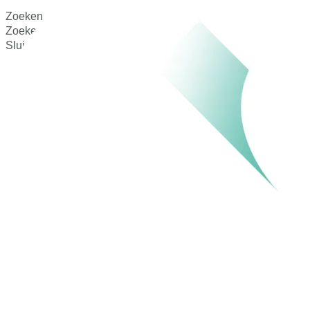
Zoeken
Zoeken
Sluit dit zoekvak.