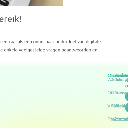
ereik!
 centraal als een onmisbaar onderdeel van digitale
 we enkele veelgestelde vragen beantwoorden en
Onderw
Lande
Prakt
V
Werken in
Australi
Over 
o
o
Online we
Denema
Contac
Visa’s
Duitsla
Vacatu
Praktisch
Indones
Discla