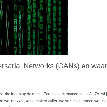
ersarial Networks (GANs) en waaro
wikkelingen op de markt. Een hot item momenteel is AI. Zo zul j
 jou wat makkelijker te maken zullen we sommige termen wat mee