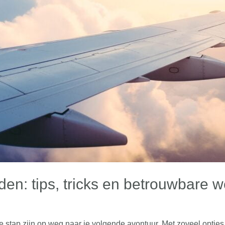
nden: tips, tricks en betrouwbare 
stap zijn op weg naar je volgende avontuur. Met zoveel opties 