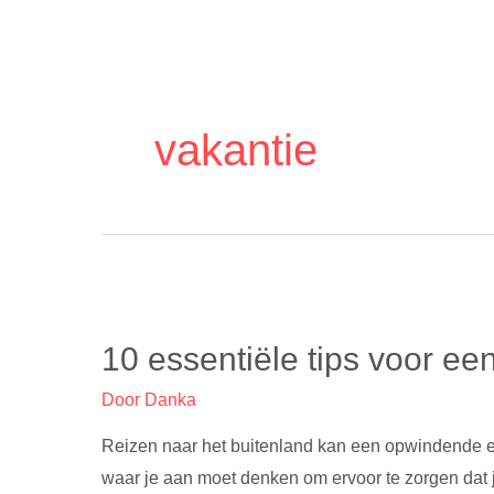
Ga
naar
de
inhoud
vakantie
10 essentiële tips voor een
Door
Danka
Reizen naar het buitenland kan een opwindende erv
waar je aan moet denken om ervoor te zorgen dat je r