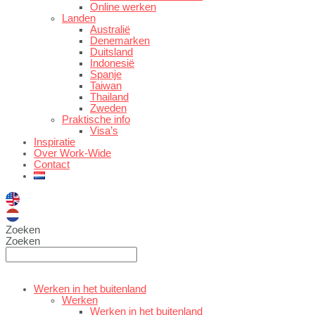
Online werken
Landen
Australië
Denemarken
Duitsland
Indonesië
Spanje
Taiwan
Thailand
Zweden
Praktische info
Visa’s
Inspiratie
Over Work-Wide
Contact
Zoeken
Zoeken
Werken in het buitenland
Werken
Werken in het buitenland