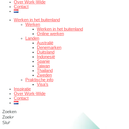
Over Work-Wide
Contact
Werken in het buitenland
Werken
Werken in het buitenland
Online werken
Landen
Australië
Denemarken
Duitsland
Indonesië
Spanje
Taiwan
Thailand
Zweden
Praktische info
Visa’s
Inspiratie
Over Work-Wide
Contact
Zoeken
Zoeken
Sluit dit zoekvak.