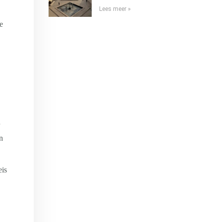
Lees meer »
e
.
n
eis