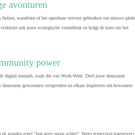
ge avonturen
ls fietsen, wandelen of het openbaar vervoer gebruiken om nieuwe plek
e verkleint ook jouw ecologische voetafdruk en krijgt de kans om het
community power
mde digital nomads, zoals die van Work-Wide. Deel jouw duurzame
e duurzame gewoonten verspreiden en elkaar inspireren om bewustere
an de gouden regel “laat geen spoor achter”. Wees respectvol tegenover 