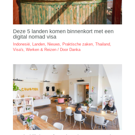
Deze 5 landen komen binnenkort met een
digital nomad visa
Indonesië
,
Landen
,
Nieuws
,
Praktische zaken
,
Thailand
,
Visa's
,
Werken & Reizen
/ Door
Danka