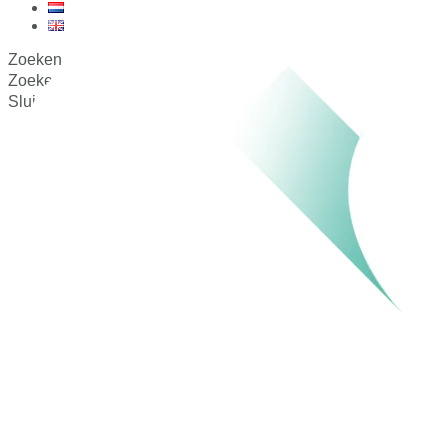
Zoeken
Zoeken
Sluit dit zoekvak.