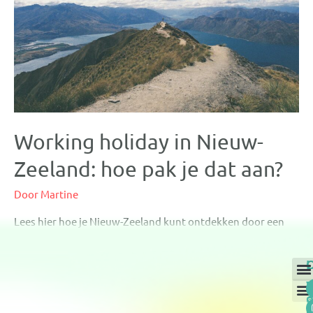
Working holiday in Nieuw-
Zeeland: hoe pak je dat aan?
Door
Martine
Lees hier hoe je Nieuw-Zeeland kunt ontdekken door een
working holiday visum aan te vragen in Nieuw-Zeeland!
M
M
P
V
M
Wer
Onl
Pra
o
o
Over
Dis