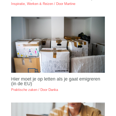
Inspiratie
,
Werken & Reizen
/ Door
Martine
Hier moet je op letten als je gaat emigreren
(in de EU)
Praktische zaken
/ Door
Danka