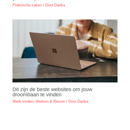
Praktische zaken
/ Door
Danka
Dit zijn de beste websites om jouw
droombaan te vinden
Werk vinden
,
Werken & Reizen
/ Door
Danka